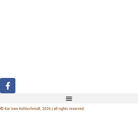
F
a
c
e
© Kai Uwe Kohlschmidt, 2026 | all rights reserved
b
o
o
k