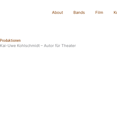
Zum
Inhalt
About
Bands
Film
K
springen
Produktionen
Kai-Uwe Kohlschmidt – Autor für Theater