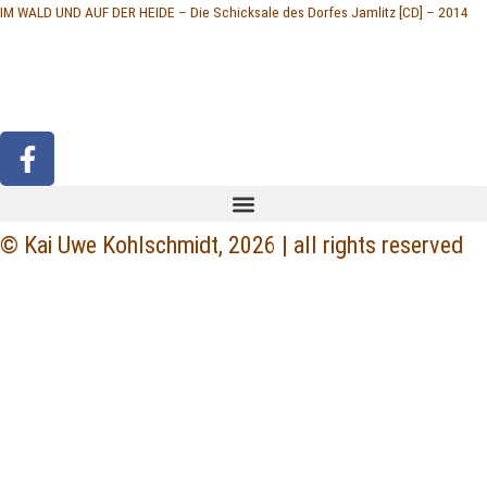
IM WALD UND AUF DER HEIDE – Die Schicksale des Dorfes Jamlitz [CD] – 2014
F
a
c
e
© Kai Uwe Kohlschmidt, 2026 | all rights reserved
b
o
o
k
-
f