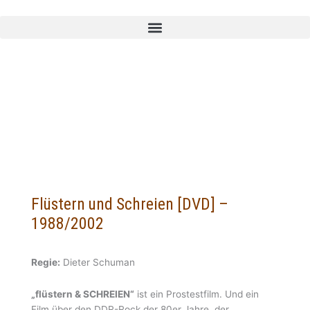
Zum
Inhalt
springen
Flüstern und Schreien [DVD] –
1988/2002
Regie:
Dieter Schuman
„flüstern & SCHREIEN“
ist ein Prostestfilm. Und ein
Film über den DDR-Rock der 80er Jahre, der