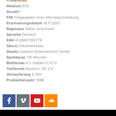
Produktdetails
Medium
DVD
Anzahl
1
FSK
Freigegeben ohne Altersbeschränkung
Erscheinungsdatum
18.11.2002
Regisseur
Dieter Schumann
Sprache
Deutsch
EAN
4028951192779
Genre
Dokumentation
Studio
Icestorm Entertainment GmbH
Spieldauer
116 Minuten
Bildformat
4:3 Vollbild (1.33:1)
Tonformat
Deutsch: DD 2.0
Verkaufsrang
5.784
Produktionsjahr
1988
F
V
Y
S
a
i
o
o
c
m
u
u