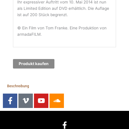
Ihr expressiver Auftritt vom 10. Mai 2014 ist nun
als Limited Edition auf DVD erhältlich. Die Auflage
ist auf 200 Stück begrenzt.
© Ein Film von Tom Franke. Eine Produktion von
armadaFILM.
Produkt kaufen
Beschreibung
F
V
Y
S
a
i
o
o
c
m
u
u
e
e
t
n
F
b
o
u
d
a